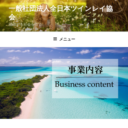
コ
一般社団法人全日本ツインレイ協
ン
会
テ
ン
循環する社会を作る
ツ
へ
メニュー
ス
キ
ッ
プ