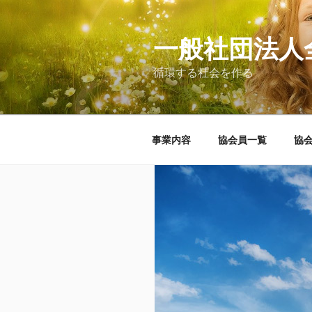
コ
ン
テ
一般社団法人
ン
循環する社会を作る
ツ
へ
ス
キ
事業内容
協会員一覧
協
ッ
プ