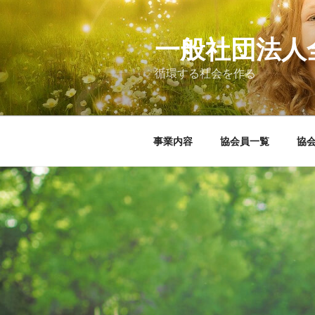
コ
ン
テ
一般社団法人
ン
循環する社会を作る
ツ
へ
ス
キ
事業内容
協会員一覧
協
ッ
プ